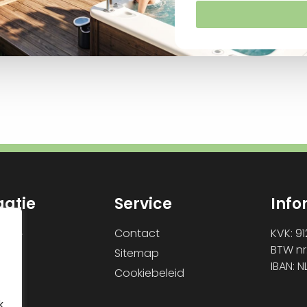
gatie
Service
Info
Contact
KVK: 9
en
BTW nr
Sitemap
en
IBAN: N
e
Cookiebeleid
sch
k