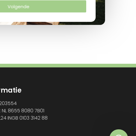
Volgende
rmatie
1203554
: NL 8655 8080 7B01
L24 INGB 0103 3142 88