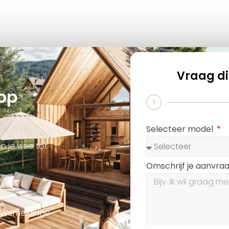
Vraag di
op
1
uis te
Selecteer model
 contact met
je visie tot
Omschrijf je aanvra
, Wemeldinge