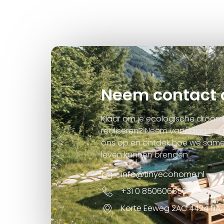
Neem contact 
Klaar om je ecologische droomh
realiseren? Neem vandaag nog
ons op en ontdek hoe we samen 
leven kunnen brengen.
info@tinyecohome.nl
+31 0 850606556
Korte Eeweg 2AC 4424 NA