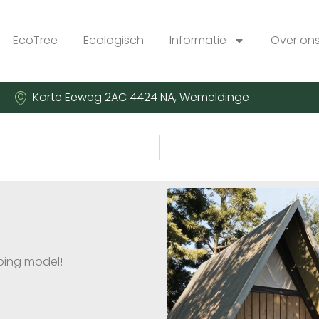
EcoTree
Ecologisch
Informatie
Over on
Korte Eeweg 2AC 4424 NA, Wemeldinge
ping model!